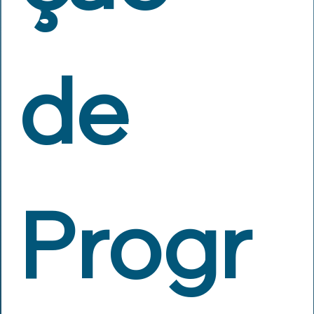
de 
Progr