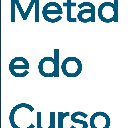
Metad
e do 
Curso 