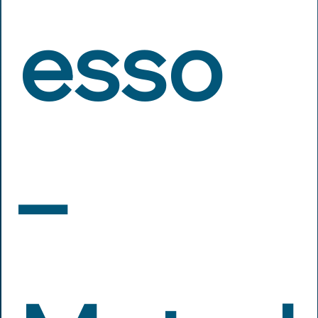
esso 
– 