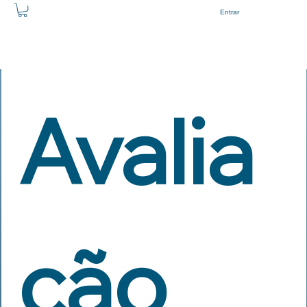
Entrar
Avalia
ção 