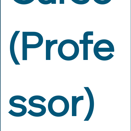
(Profe
ssor)